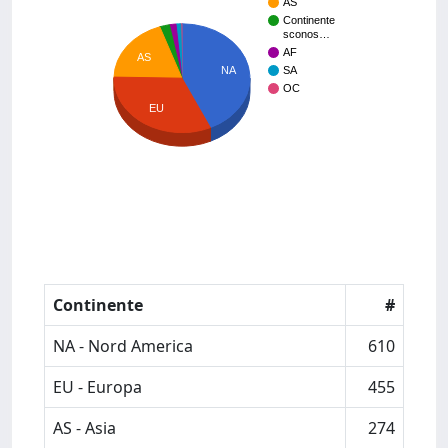
AS
Continente
sconos…
AF
AS
NA
SA
OC
EU
Continente
#
NA - Nord America
610
EU - Europa
455
AS - Asia
274