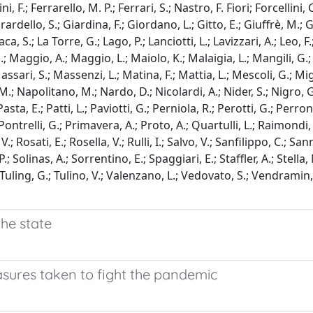
, F.; Ferrarello, M. P.; Ferrari, S.; Nastro, F. Fiori; Forcellini, C
rdello, S.; Giardina, F.; Giordano, L.; Gitto, E.; Giuffrè, M.; G
a, S.; La Torre, G.; Lago, P.; Lanciotti, L.; Lavizzari, A.; Leo, F.;
.; Maggio, A.; Maggio, L.; Maiolo, K.; Malaigia, L.; Mangili, G.
Massari, S.; Massenzi, L.; Matina, F.; Mattia, L.; Mescoli, G.; Mi
.; Napolitano, M.; Nardo, D.; Nicolardi, A.; Nider, S.; Nigro, G
ta, E.; Patti, L.; Paviotti, G.; Perniola, R.; Perotti, G.; Perrone, 
.; Pontrelli, G.; Primavera, A.; Proto, A.; Quartulli, L.; Raimondi
Rosati, E.; Rosella, V.; Rulli, I.; Salvo, V.; Sanfilippo, C.; Sanni
 Solinas, A.; Sorrentino, E.; Spaggiari, E.; Staffler, A.; Stella, M
ing, G.; Tulino, V.; Valenzano, L.; Vedovato, S.; Vendramin, S.; Vil
the state
sures taken to fight the pandemic