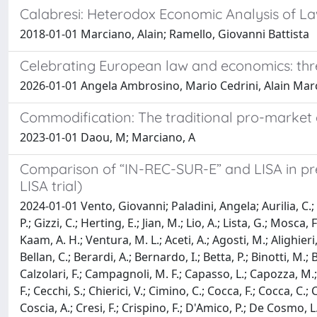
Calabresi: Heterodox Economic Analysis of L
2018-01-01 Marciano, Alain; Ramello, Giovanni Battista
Celebrating European law and economics: thre
2026-01-01 Angela Ambrosino, Mario Cedrini, Alain Mar
Commodification: The traditional pro-marke
2023-01-01 Daou, M; Marciano, A
Comparison of “IN-REC-SUR-E” and LISA in pre
LISA trial)
2024-01-01 Vento, Giovanni; Paladini, Angela; Aurilia, C.; Ozde
P.; Gizzi, C.; Herting, E.; Jian, M.; Lio, A.; Lista, G.; Mosca,
Kaam, A. H.; Ventura, M. L.; Aceti, A.; Agosti, M.; Alighieri,
Bellan, C.; Berardi, A.; Bernardo, I.; Betta, P.; Binotti, M.; B
Calzolari, F.; Campagnoli, M. F.; Capasso, L.; Capozza, M.; C
F.; Cecchi, S.; Chierici, V.; Cimino, C.; Cocca, F.; Cocca, C.
Coscia, A.; Cresi, F.; Crispino, F.; D'Amico, P.; De Cosmo, L.