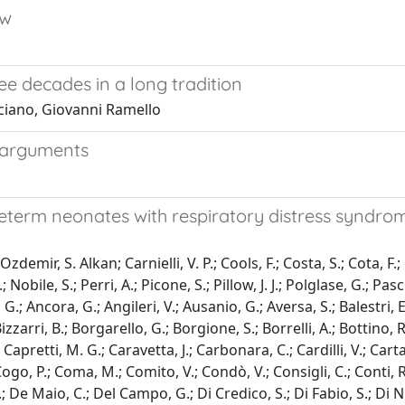
aw
e decades in a long tradition
ciano, Giovanni Ramello
t arguments
term neonates with respiratory distress syndrom
mir, S. Alkan; Carnielli, V. P.; Cools, F.; Costa, S.; Cota, F.; Da
 F.; Nobile, S.; Perri, A.; Picone, S.; Pillow, J. J.; Polglase, G.; P
 G.; Ancora, G.; Angileri, V.; Ausanio, G.; Aversa, S.; Balestri, E
izzarri, B.; Borgarello, G.; Borgione, S.; Borrelli, A.; Bottino, R.
apretti, M. G.; Caravetta, J.; Carbonara, C.; Cardilli, V.; Carta,
; Cogo, P.; Coma, M.; Comito, V.; Condò, V.; Consigli, C.; Conti, R
; De Maio, C.; Del Campo, G.; Di Credico, S.; Di Fabio, S.; Di Nico