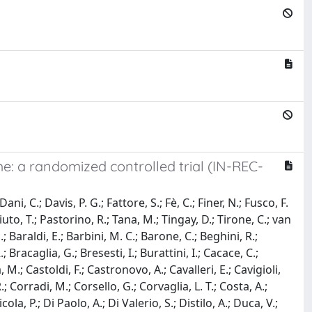
e: a randomized controlled trial (IN-REC-
ni, C.; Davis, P. G.; Fattore, S.; Fè, C.; Finer, N.; Fusco, F.
asciuto, T.; Pastorino, R.; Tana, M.; Tingay, D.; Tirone, C.; van
.; Baraldi, E.; Barbini, M. C.; Barone, C.; Beghini, R.;
; Bracaglia, G.; Bresesti, I.; Burattini, I.; Cacace, C.;
 M.; Castoldi, F.; Castronovo, A.; Cavalleri, E.; Cavigioli,
.; Corradi, M.; Corsello, G.; Corvaglia, L. T.; Costa, A.;
la, P.; Di Paolo, A.; Di Valerio, S.; Distilo, A.; Duca, V.;