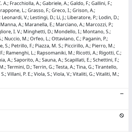
. A.; Fracchiolla, A.; Gabriele, A.; Galdo, F.; Gallini, F.;
rappone, L.; Grasso, F.; Greco, I.; Grison, A.;
 Leonardi, V.; Lestingi, D.; Li, J.; Liberatore, P.; Lodin, D.;
; Manna, A.; Maranella, E.; Marciano, A.; Marcozzi, P.;
gliore, I. V.; Minghetti, D.; Mondello, I.; Montano, S.;
.; Nuccio, M.; Orfeo, L.; Ottaviano, C.; Paganin, P.;
S.; Petrillo, F.; Piazza, M. S.; Piccirillo, A.; Pierro, M.;
, F.; Ramenghi, L.; Rapsomaniki, M.; Ricotti, A.; Rigotti, C.;
a, A.; Saporito, A.; Sauna, A.; Scapillati, E.; Schettini, F.;
.; Termini, D.; Terrin, G.; Testa, A.; Tina, G.; Tirantello,
lani, P. E.; Viola, S.; Viola, V.; Vitaliti, G.; Vitaliti, M.;