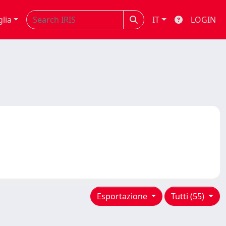
glia
IT
LOGIN
Esportazione
Tutti (55)