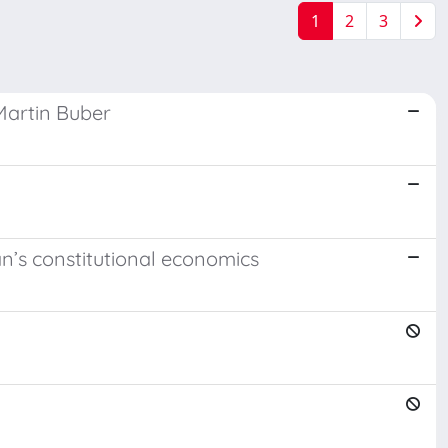
1
2
3
 Martin Buber
n’s constitutional economics