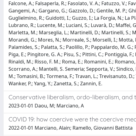
Falcone, A.; Falsaperla, R.; Fasolato, V. A.; Fatuzzo, V.; Favini
Gangemi, A.; Gargano, G.; Gazzolo, D.; Gentile, M. P.; Ghira
Guglielmino, R.; Guidotti, I.; Guzzo, I.; La Forgia, N.; La Plac
Lubrano, R.; Lucente, M.; Luciani, S.; Luvarà, D.; Maffei, G
Marletta, M.; Marseglia, L.; Martinelli, D.; Martinelli, S.; 
Morandi, G.; Mores, N.; Morreale, S.; Morselli, I.; Motta, M
Palamides, S.; Palatta, S.; Paolillo, P.; Pappalardo, M. G.; Pas
Piga, E.; Pingitore, G. A.; Pisu, S.; Pittini, C.; Pontiggia, F
Rinaldi, M.; Risso, F. M.; Roma, E.; Romanini, E.; Romano, V.; 
Scorrano, A.; Mantelli, S. Semeria; Sepporta, V.; Sindico, P.;
M.; Tomasini, B.; Tormena, F.; Travan, L.; Trevisanuto, D.; Tul
Wanker, P.; Yang, Y.; Zanetta, S.; Zannin, E.
Conservative liberalism, ordo-liberalism, and 
2023-01-01 Daou, M; Marciano, A
COVID 19: how coercive were the coercive mea
2022-01-01 Marciano, Alain; Ramello, Giovanni Battista