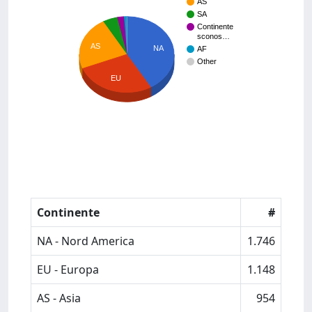
AS
SA
Continente
sconos…
AS
NA
AF
Other
EU
Continente
#
NA - Nord America
1.746
EU - Europa
1.148
AS - Asia
954