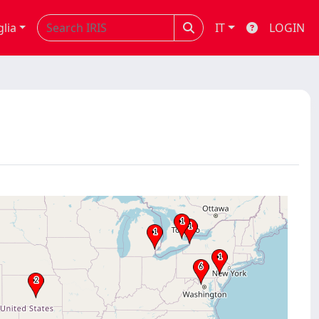
glia
IT
LOGIN