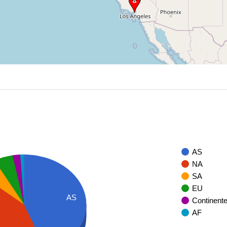
AS
NA
SA
EU
AS
Continent
AF