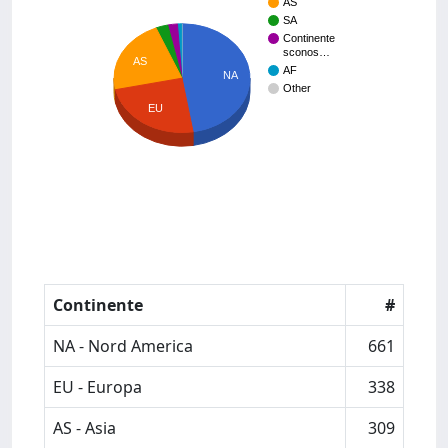
AS
SA
Continente
sconos…
AS
AF
NA
Other
EU
Continente
#
NA - Nord America
661
EU - Europa
338
AS - Asia
309