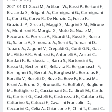
2021-01-01 Gacci M.; Artibani W.; Bassi P.; Bertoni F.;
Bracarda S.; Briganti A.; Carmignani G.; Carmignani
L.; Conti G.; Corvo R.; De Nunzio C.; Fusco F.;
Graziotti P.; Greco I.; Maggi S.; Magrini S.M.; Mirone
V.; Montironi R.; Morgia G.; Muto G.; Noale M.;
Pecoraro S.; Porreca A.; Ricardi U.; Russi E.; Russo
G.; Salonia A.; Simonato A.; Serni S.; Tomasini D.;
Tubaro A.; Zagonel V.; Crepaldi G.; Conti G.N.; Gacci
M.; Alitto A.R.; Ambrosi E.; Antonelli A.; Aristei C.;
Bardari F.; Bardoscia L.; Barra S.; Bartoncini S.;
Basso U.; Becherini C.; Bellavita R.; Bergamaschi F.;
Berlingheri S.; Berruti A.; Borghesi M.; Bortolus R.;
Borzillo V.; Bosetti D.; Bove G.; Bove P.; Brausi M.;
Bruni A.; Bruno G.; Brunocilla E.; Buffoli A.; Buglione
M.; Buttigliero C.; Cacciamani G.; Caldiroli M.; Cardo
G.; Carrieri G.; Castelli E.; Castrezzati E.; Catalano G.;
Cattarino S.; Catucci F.; Cavallini Francolini D.;
Ceccarini O.; Celia A.; Chiancone F.; Chini T.; Cianci C.;