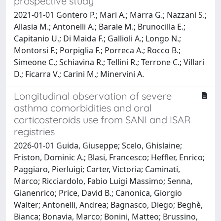
prospective study
2021-01-01 Gontero P.; Mari A.; Marra G.; Nazzani S.;
Allasia M.; Antonelli A.; Barale M.; Brunocilla E.;
Capitanio U.; Di Maida F.; Gallioli A.; Longo N.;
Montorsi F.; Porpiglia F.; Porreca A.; Rocco B.;
Simeone C.; Schiavina R.; Tellini R.; Terrone C.; Villari
D.; Ficarra V.; Carini M.; Minervini A.
Longitudinal observation of severe
asthma comorbidities and oral
corticosteroids use from SANI and ISAR
registries
2026-01-01 Guida, Giuseppe; Scelo, Ghislaine;
Friston, Dominic A.; Blasi, Francesco; Heffler, Enrico;
Paggiaro, Pierluigi; Carter, Victoria; Caminati,
Marco; Ricciardolo, Fabio Luigi Massimo; Senna,
Gianenrico; Price, David B.; Canonica, Giorgio
Walter; Antonelli, Andrea; Bagnasco, Diego; Beghè,
Bianca; Bonavia, Marco; Bonini, Matteo; Brussino,