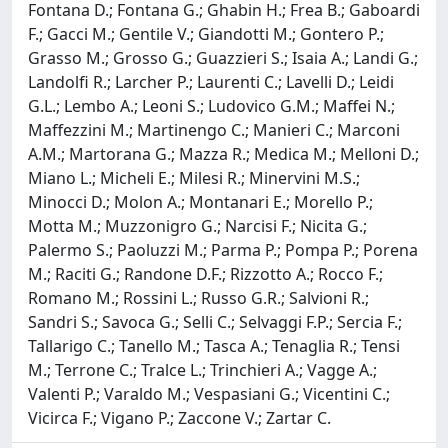
Fontana D.; Fontana G.; Ghabin H.; Frea B.; Gaboardi
F.; Gacci M.; Gentile V.; Giandotti M.; Gontero P.;
Grasso M.; Grosso G.; Guazzieri S.; Isaia A.; Landi G.;
Landolfi R.; Larcher P.; Laurenti C.; Lavelli D.; Leidi
G.L.; Lembo A.; Leoni S.; Ludovico G.M.; Maffei N.;
Maffezzini M.; Martinengo C.; Manieri C.; Marconi
A.M.; Martorana G.; Mazza R.; Medica M.; Melloni D.;
Miano L.; Micheli E.; Milesi R.; Minervini M.S.;
Minocci D.; Molon A.; Montanari E.; Morello P.;
Motta M.; Muzzonigro G.; Narcisi F.; Nicita G.;
Palermo S.; Paoluzzi M.; Parma P.; Pompa P.; Porena
M.; Raciti G.; Randone D.F.; Rizzotto A.; Rocco F.;
Romano M.; Rossini L.; Russo G.R.; Salvioni R.;
Sandri S.; Savoca G.; Selli C.; Selvaggi F.P.; Sercia F.;
Tallarigo C.; Tanello M.; Tasca A.; Tenaglia R.; Tensi
M.; Terrone C.; Tralce L.; Trinchieri A.; Vagge A.;
Valenti P.; Varaldo M.; Vespasiani G.; Vicentini C.;
Vicirca F.; Vigano P.; Zaccone V.; Zartar C.