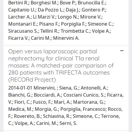
Bertini R.; Borghesi M.; Bove P.; Brunocilla E.;
Capitanio U.; Da Pozzo L.; Daja J.; Gontero P.;
Larcher A.; Li Marzi V.; Longo N.; Mirone V.;
Montanari E.; Pisano F.; Porpiglia F.; Simeone C.;
Siracusano S.; Tellini R.; Trombetta C.; Volpe A.;
Ficarra V.; Carini M.; Minervini A.
Open versus laparoscopic partial
nephrectomy for clinical T1a renal
masses: A matched-pair comparison of
280 patients with TRIFECTA outcomes
(RECORd Project)
2014-01-01 Minervini, ; Siena, G.; Antonelli, A.;
Bianchi, G.; Bocciardi, A.; Cosciani Cunico, S.; Ficarra,
V.; Fiori, C.; Fusco, F.; Mari, A.; Martorana, G.;
Medica, M.; Morgia, G.; Porpiglia, Francesco; Rocco,
F.; Rovereto, B.; Schiavina, R.; Simeone, C.; Terrone,
C.; Volpe, A.; Carini, M.; Serni, S.