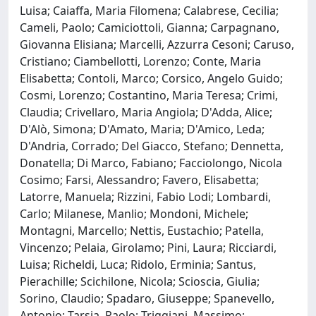
Luisa; Caiaffa, Maria Filomena; Calabrese, Cecilia;
Cameli, Paolo; Camiciottoli, Gianna; Carpagnano,
Giovanna Elisiana; Marcelli, Azzurra Cesoni; Caruso,
Cristiano; Ciambellotti, Lorenzo; Conte, Maria
Elisabetta; Contoli, Marco; Corsico, Angelo Guido;
Cosmi, Lorenzo; Costantino, Maria Teresa; Crimi,
Claudia; Crivellaro, Maria Angiola; D'Adda, Alice;
D'Alò, Simona; D'Amato, Maria; D'Amico, Leda;
D'Andria, Corrado; Del Giacco, Stefano; Dennetta,
Donatella; Di Marco, Fabiano; Facciolongo, Nicola
Cosimo; Farsi, Alessandro; Favero, Elisabetta;
Latorre, Manuela; Rizzini, Fabio Lodi; Lombardi,
Carlo; Milanese, Manlio; Mondoni, Michele;
Montagni, Marcello; Nettis, Eustachio; Patella,
Vincenzo; Pelaia, Girolamo; Pini, Laura; Ricciardi,
Luisa; Richeldi, Luca; Ridolo, Erminia; Santus,
Pierachille; Scichilone, Nicola; Scioscia, Giulia;
Sorino, Claudio; Spadaro, Giuseppe; Spanevello,
Antonio; Tarsia, Paolo; Triggiani, Massimo;