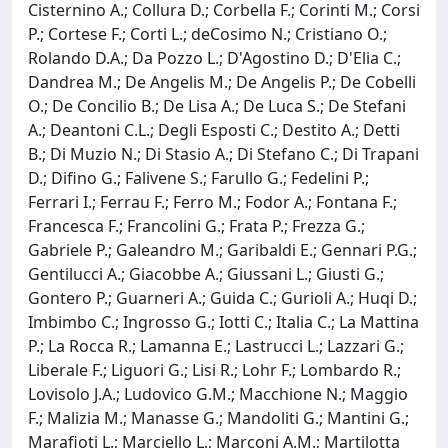
Cisternino A.; Collura D.; Corbella F.; Corinti M.; Corsi
P.; Cortese F.; Corti L.; deCosimo N.; Cristiano O.;
Rolando D.A.; Da Pozzo L.; D'Agostino D.; D'Elia C.;
Dandrea M.; De Angelis M.; De Angelis P.; De Cobelli
O.; De Concilio B.; De Lisa A.; De Luca S.; De Stefani
A.; Deantoni C.L.; Degli Esposti C.; Destito A.; Detti
B.; Di Muzio N.; Di Stasio A.; Di Stefano C.; Di Trapani
D.; Difino G.; Falivene S.; Farullo G.; Fedelini P.;
Ferrari I.; Ferrau F.; Ferro M.; Fodor A.; Fontana F.;
Francesca F.; Francolini G.; Frata P.; Frezza G.;
Gabriele P.; Galeandro M.; Garibaldi E.; Gennari P.G.;
Gentilucci A.; Giacobbe A.; Giussani L.; Giusti G.;
Gontero P.; Guarneri A.; Guida C.; Gurioli A.; Huqi D.;
Imbimbo C.; Ingrosso G.; Iotti C.; Italia C.; La Mattina
P.; La Rocca R.; Lamanna E.; Lastrucci L.; Lazzari G.;
Liberale F.; Liguori G.; Lisi R.; Lohr F.; Lombardo R.;
Lovisolo J.A.; Ludovico G.M.; Macchione N.; Maggio
F.; Malizia M.; Manasse G.; Mandoliti G.; Mantini G.;
Marafioti L.; Marciello L.; Marconi A.M.; Martilotta