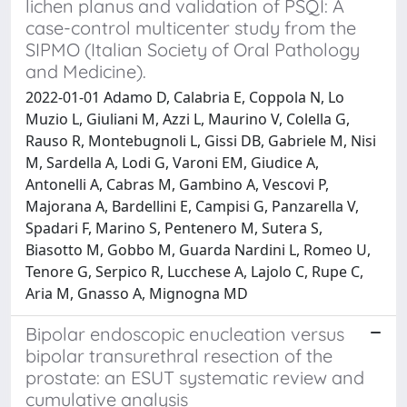
lichen planus and validation of PSQI: A
case-control multicenter study from the
SIPMO (Italian Society of Oral Pathology
and Medicine).
2022-01-01 Adamo D, Calabria E, Coppola N, Lo
Muzio L, Giuliani M, Azzi L, Maurino V, Colella G,
Rauso R, Montebugnoli L, Gissi DB, Gabriele M, Nisi
M, Sardella A, Lodi G, Varoni EM, Giudice A,
Antonelli A, Cabras M, Gambino A, Vescovi P,
Majorana A, Bardellini E, Campisi G, Panzarella V,
Spadari F, Marino S, Pentenero M, Sutera S,
Biasotto M, Gobbo M, Guarda Nardini L, Romeo U,
Tenore G, Serpico R, Lucchese A, Lajolo C, Rupe C,
Aria M, Gnasso A, Mignogna MD
Bipolar endoscopic enucleation versus
bipolar transurethral resection of the
prostate: an ESUT systematic review and
cumulative analysis