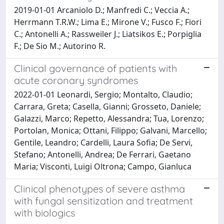
2019-01-01 Arcaniolo D.; Manfredi C.; Veccia A.;
Herrmann T.R.W.; Lima E.; Mirone V.; Fusco F.; Fiori
C.; Antonelli A.; Rassweiler J.; Liatsikos E.; Porpiglia
F.; De Sio M.; Autorino R.
Clinical governance of patients with
acute coronary syndromes
2022-01-01 Leonardi, Sergio; Montalto, Claudio;
Carrara, Greta; Casella, Gianni; Grosseto, Daniele;
Galazzi, Marco; Repetto, Alessandra; Tua, Lorenzo;
Portolan, Monica; Ottani, Filippo; Galvani, Marcello;
Gentile, Leandro; Cardelli, Laura Sofia; De Servi,
Stefano; Antonelli, Andrea; De Ferrari, Gaetano
Maria; Visconti, Luigi Oltrona; Campo, Gianluca
Clinical phenotypes of severe asthma
with fungal sensitization and treatment
with biologics