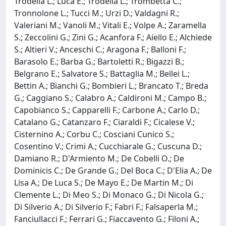
Trodella L.; Luca E.; Trodella L.; Trombetta C.;
Tronnolone L.; Tucci M.; Urzi D.; Valdagni R.;
Valeriani M.; Vanoli M.; Vitali E.; Volpe A.; Zaramella
S.; Zeccolini G.; Zini G.; Acanfora F.; Aiello E.; Alchiede
S.; Altieri V.; Anceschi C.; Aragona F.; Balloni F.;
Barasolo E.; Barba G.; Bartoletti R.; Bigazzi B.;
Belgrano E.; Salvatore S.; Battaglia M.; Bellei L.;
Bettin A.; Bianchi G.; Bombieri L.; Brancato T.; Breda
G.; Caggiano S.; Calabro A.; Caldironi M.; Campo B.;
Capobianco S.; Capparelli F.; Carbone A.; Carlo D.;
Catalano G.; Catanzaro F.; Ciaraldi F.; Cicalese V.;
Cisternino A.; Corbu C.; Cosciani Cunico S.;
Cosentino V.; Crimi A.; Cucchiarale G.; Cuscuna D.;
Damiano R.; D'Armiento M.; De Cobelli O.; De
Dominicis C.; De Grande G.; Del Boca C.; D'Elia A.; De
Lisa A.; De Luca S.; De Mayo E.; De Martin M.; Di
Clemente L.; Di Meo S.; Di Monaco G.; Di Nicola G.;
Di Silverio A.; Di Silverio F.; Fabri F.; Falsaperla M.;
Fanciullacci F.; Ferrari G.; Fiaccavento G.; Filoni A.;