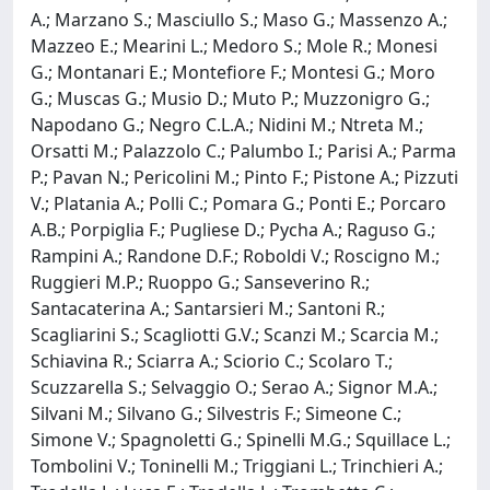
A.; Marzano S.; Masciullo S.; Maso G.; Massenzo A.;
Mazzeo E.; Mearini L.; Medoro S.; Mole R.; Monesi
G.; Montanari E.; Montefiore F.; Montesi G.; Moro
G.; Muscas G.; Musio D.; Muto P.; Muzzonigro G.;
Napodano G.; Negro C.L.A.; Nidini M.; Ntreta M.;
Orsatti M.; Palazzolo C.; Palumbo I.; Parisi A.; Parma
P.; Pavan N.; Pericolini M.; Pinto F.; Pistone A.; Pizzuti
V.; Platania A.; Polli C.; Pomara G.; Ponti E.; Porcaro
A.B.; Porpiglia F.; Pugliese D.; Pycha A.; Raguso G.;
Rampini A.; Randone D.F.; Roboldi V.; Roscigno M.;
Ruggieri M.P.; Ruoppo G.; Sanseverino R.;
Santacaterina A.; Santarsieri M.; Santoni R.;
Scagliarini S.; Scagliotti G.V.; Scanzi M.; Scarcia M.;
Schiavina R.; Sciarra A.; Sciorio C.; Scolaro T.;
Scuzzarella S.; Selvaggio O.; Serao A.; Signor M.A.;
Silvani M.; Silvano G.; Silvestris F.; Simeone C.;
Simone V.; Spagnoletti G.; Spinelli M.G.; Squillace L.;
Tombolini V.; Toninelli M.; Triggiani L.; Trinchieri A.;