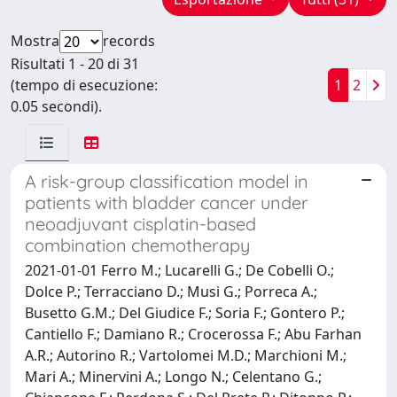
Mostra
records
Risultati 1 - 20 di 31
(tempo di esecuzione:
1
2
0.05 secondi).
A risk-group classification model in
patients with bladder cancer under
neoadjuvant cisplatin-based
combination chemotherapy
2021-01-01 Ferro M.; Lucarelli G.; De Cobelli O.;
Dolce P.; Terracciano D.; Musi G.; Porreca A.;
Busetto G.M.; Del Giudice F.; Soria F.; Gontero P.;
Cantiello F.; Damiano R.; Crocerossa F.; Abu Farhan
A.R.; Autorino R.; Vartolomei M.D.; Marchioni M.;
Mari A.; Minervini A.; Longo N.; Celentano G.;