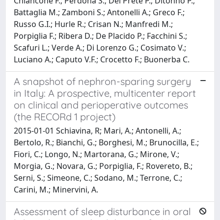
Chiancone F.; Perdona S.; Del Prete P.; Ditonno P.;
Battaglia M.; Zamboni S.; Antonelli A.; Greco F.;
Russo G.I.; Hurle R.; Crisan N.; Manfredi M.;
Porpiglia F.; Ribera D.; De Placido P.; Facchini S.;
Scafuri L.; Verde A.; Di Lorenzo G.; Cosimato V.;
Luciano A.; Caputo V.F.; Crocetto F.; Buonerba C.
A snapshot of nephron-sparing surgery
in Italy: A prospective, multicenter report
on clinical and perioperative outcomes
(the RECORd 1 project)
2015-01-01 Schiavina, R; Mari, A.; Antonelli, A.;
Bertolo, R.; Bianchi, G.; Borghesi, M.; Brunocilla, E.;
Fiori, C.; Longo, N.; Martorana, G.; Mirone, V.;
Morgia, G.; Novara, G.; Porpiglia, F.; Rovereto, B.;
Serni, S.; Simeone, C.; Sodano, M.; Terrone, C.;
Carini, M.; Minervini, A.
Assessment of sleep disturbance in oral