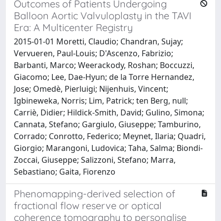
Outcomes of Patients Undergoing
Balloon Aortic Valvuloplasty in the TAVI
Era: A Multicenter Registry
2015-01-01 Moretti, Claudio; Chandran, Sujay;
Vervueren, Paul-Louis; D'Ascenzo, Fabrizio;
Barbanti, Marco; Weerackody, Roshan; Boccuzzi,
Giacomo; Lee, Dae-Hyun; de la Torre Hernandez,
Jose; Omedè, Pierluigi; Nijenhuis, Vincent;
Igbineweka, Norris; Lim, Patrick; ten Berg, null;
Carriè, Didier; Hildick-Smith, David; Gulino, Simona;
Cannata, Stefano; Gargiulo, Giuseppe; Tamburino,
Corrado; Conrotto, Federico; Meynet, Ilaria; Quadri,
Giorgio; Marangoni, Ludovica; Taha, Salma; Biondi-
Zoccai, Giuseppe; Salizzoni, Stefano; Marra,
Sebastiano; Gaita, Fiorenzo
Phenomapping-derived selection of
fractional flow reserve or optical
coherence tomography to personalise