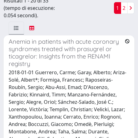
Risultati 1 - 20 di 33
(tempo di esecuzione:
1
2
0.054 secondi).
Anemia in patients with acute coronary
syndromes treated with prasugrel or
ticagrelor: Insights from the RENAMI
registry
2018-01-01 Guerrero, Carme; Garay, Alberto; Ariza-
Solé, Albert*; Formiga, Francesc; Raposeiras-
Roubín, Sergio; Abu-Assi, Emad; D'Ascenzo,
Fabrizio; Kinnaird, Timm; Manzano-Fernández,
Sergio; Alegre, Oriol; Sánchez-Salado, José C.;
Lorente, Victòria; Templin, Christian; Velicki, Lazar;
Xanthopoulou, Ioanna; Cerrato, Enrico; Rognoni,
Andrea; Boccuzzi, Giacomo; Omedè, Pierluigi;
Montabone, Andrea; Taha, Salma; Durante,