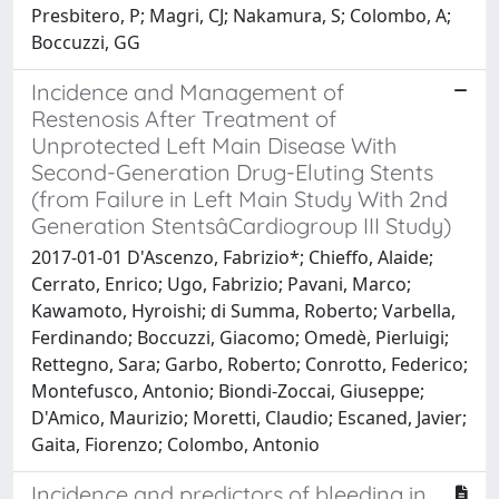
Presbitero, P; Magri, CJ; Nakamura, S; Colombo, A;
Boccuzzi, GG
Incidence and Management of
Restenosis After Treatment of
Unprotected Left Main Disease With
Second-Generation Drug-Eluting Stents
(from Failure in Left Main Study With 2nd
Generation StentsâCardiogroup III Study)
2017-01-01 D'Ascenzo, Fabrizio*; Chieffo, Alaide;
Cerrato, Enrico; Ugo, Fabrizio; Pavani, Marco;
Kawamoto, Hyroishi; di Summa, Roberto; Varbella,
Ferdinando; Boccuzzi, Giacomo; Omedè, Pierluigi;
Rettegno, Sara; Garbo, Roberto; Conrotto, Federico;
Montefusco, Antonio; Biondi-Zoccai, Giuseppe;
D'Amico, Maurizio; Moretti, Claudio; Escaned, Javier;
Gaita, Fiorenzo; Colombo, Antonio
Incidence and predictors of bleeding in