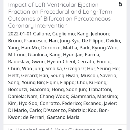
Impact of Left Ventricular Ejection
Fraction on Procedural and Long-Term
Outcomes of Bifurcation Percutaneous
Coronary Intervention
2022-01-01 Gallone, Guglielmo; Kang, Jeehoon;
Bruno, Francesco; Han, Jung-Kyu; De Filippo, Ovidio;
Yang, Han-Mo; Doronzo, Mattia; Park, Kyung-Woo;
Mittone, Gianluca; Kang, Hyun-Jae; Parma,
Radoslaw; Gwon, Hyeon-Cheol; Cerrato, Enrico;
Chun, Woo Jung; Smolka, Grzegorz; Hur, Seung-Ho;
Helft, Gerard; Han, Seung Hwan; Muscoli, Saverio;
Song, Young Bin; Figini, Filippo; Choi, Ki Hong;
Boccuzzi, Giacomo; Hong, Soon-Jun; Trabattoni,
Daniela; Nam, Chang-Wook; Giammaria, Massimo;
Kim, Hyo-Soo; Conrotto, Federico; Escaned, Javier;
Di Mario, Carlo; D'Ascenzo, Fabrizio; Koo, Bon-
Kwon; de Ferrari, Gaetano Maria