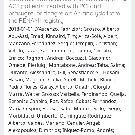
ACS patients treated with PCI and
prasugrel or ticagrelor: An analysis from
the RENAMI registry
2018-01-01 D'Ascenzo, Fabrizio*; Grosso, Alberto;
Abu-Assi, Emad; Kinnaird, Tim; Ariza-Solé, Albert;
Manzano-Fernández, Sergio; Templin, Christian;
Velicki, Lazar; Xanthopoulou, Ioanna; Cerrato,
Enrico; Rognoni, Andrea; Boccuzzi, Giacomo;
Omedè, Pierluigi; Montabone, Andrea; Taha, Salma;
Durante, Alessandro; Gili, Sebastiano; Ali, Hosam
Hasan; Magnani, Giulia; Autelli, Michele; Blanco,
Pedro Flores; Garay, Alberto; Quadri, Giorgio;
Marra, Walter Grosso; Varbella, Ferdinando; Queija,
Berenice Caneiro; Paz, Rafael Cobas; Fernández,
María Cespón; Pousa, Isabel Muñoz; Gallo, Diego;
Morbiducci, Umberto; Dominguez-Rodriguez,
Alberto; Valdés, Mariano; Cequier, Angel;
Alexopoulos, Dimitrios; Iñiguez-Romo, Andrés;