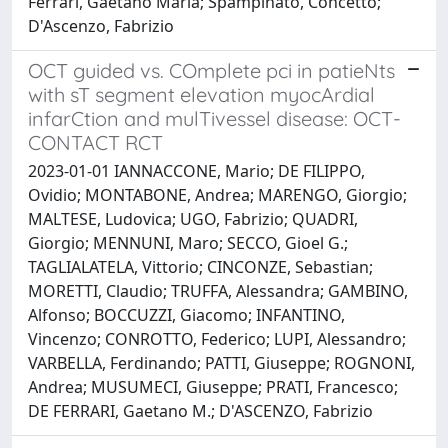
Ferrari, Gaetano Maria; Spampinato, Concetto;
D'Ascenzo, Fabrizio
OCT guided vs. COmplete pci in patieNts
with sT segment elevation myocArdial
infarCtion and mulTivessel disease: OCT-
CONTACT RCT
2023-01-01 IANNACCONE, Mario; DE FILIPPO,
Ovidio; MONTABONE, Andrea; MARENGO, Giorgio;
MALTESE, Ludovica; UGO, Fabrizio; QUADRI,
Giorgio; MENNUNI, Maro; SECCO, Gioel G.;
TAGLIALATELA, Vittorio; CINCONZE, Sebastian;
MORETTI, Claudio; TRUFFA, Alessandra; GAMBINO,
Alfonso; BOCCUZZI, Giacomo; INFANTINO,
Vincenzo; CONROTTO, Federico; LUPI, Alessandro;
VARBELLA, Ferdinando; PATTI, Giuseppe; ROGNONI,
Andrea; MUSUMECI, Giuseppe; PRATI, Francesco;
DE FERRARI, Gaetano M.; D'ASCENZO, Fabrizio