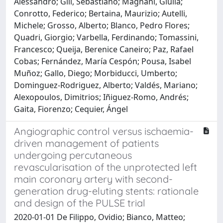
Alessandro; Gili, Sebastiano; Magnani, Giulia;
Conrotto, Federico; Bertaina, Maurizio; Autelli,
Michele; Grosso, Alberto; Blanco, Pedro Flores;
Quadri, Giorgio; Varbella, Ferdinando; Tomassini,
Francesco; Queija, Berenice Caneiro; Paz, Rafael
Cobas; Fernández, María Cespón; Pousa, Isabel
Muñoz; Gallo, Diego; Morbiducci, Umberto;
Dominguez-Rodriguez, Alberto; Valdés, Mariano;
Alexopoulos, Dimitrios; Iñiguez-Romo, Andrés;
Gaita, Fiorenzo; Cequier, Ángel
Angiographic control versus ischaemia-
driven management of patients
undergoing percutaneous
revascularisation of the unprotected left
main coronary artery with second-
generation drug-eluting stents: rationale
and design of the PULSE trial
2020-01-01 De Filippo, Ovidio; Bianco, Matteo;