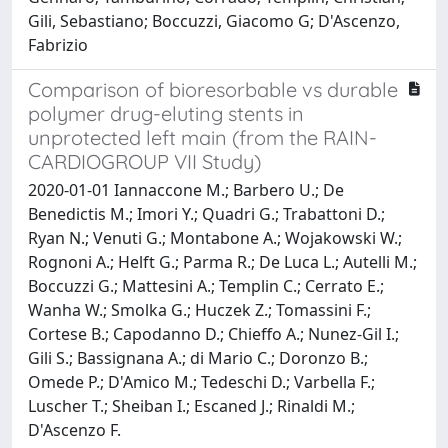
Gili, Sebastiano; Boccuzzi, Giacomo G; D'Ascenzo,
Fabrizio
Comparison of bioresorbable vs durable
polymer drug-eluting stents in
unprotected left main (from the RAIN-
CARDIOGROUP VII Study)
2020-01-01 Iannaccone M.; Barbero U.; De
Benedictis M.; Imori Y.; Quadri G.; Trabattoni D.;
Ryan N.; Venuti G.; Montabone A.; Wojakowski W.;
Rognoni A.; Helft G.; Parma R.; De Luca L.; Autelli M.;
Boccuzzi G.; Mattesini A.; Templin C.; Cerrato E.;
Wanha W.; Smolka G.; Huczek Z.; Tomassini F.;
Cortese B.; Capodanno D.; Chieffo A.; Nunez-Gil I.;
Gili S.; Bassignana A.; di Mario C.; Doronzo B.;
Omede P.; D'Amico M.; Tedeschi D.; Varbella F.;
Luscher T.; Sheiban I.; Escaned J.; Rinaldi M.;
D'Ascenzo F.