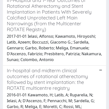
In-Hospital and 1-Year Outcomes of
Rotational Atherectomy and Stent
Implantation in Patients With Severely
Calcified Unprotected Left Main
Narrowings (from the Multicenter
ROTATE Registry)
2017-01-01 Ielasi, Alfonso; Kawamoto, Hiroyoshi;
Latib, Azeem; Boccuzzi, Giacomo G.; Sardella,
Gennaro; Garbo, Roberto; Meliga, Emanuele;
D'Ascenzo, Fabrizio; Presbitero, Patrizia; Nakamura,
Sunao; Colombo, Antonio
In-hospital and midterm clinical
outcomes of rotational atherectomy
followed by stent implantation: the
ROTATE multicentre registry
2016-01-01 Kawamoto, H; Latib, A; Ruparelia, N;
Ielasi, A; D'Ascenzo, F; Pennacchi, M; Sardella, G;
Garbo, R; Meliga, E; Moretti, C; Rossi, ML;