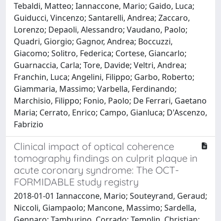
Tebaldi, Matteo; Iannaccone, Mario; Gaido, Luca;
Guiducci, Vincenzo; Santarelli, Andrea; Zaccaro,
Lorenzo; Depaoli, Alessandro; Vaudano, Paolo;
Quadri, Giorgio; Gagnor, Andrea; Boccuzzi,
Giacomo; Solitro, Federica; Cortese, Giancarlo;
Guarnaccia, Carla; Tore, Davide; Veltri, Andrea;
Franchin, Luca; Angelini, Filippo; Garbo, Roberto;
Giammaria, Massimo; Varbella, Ferdinando;
Marchisio, Filippo; Fonio, Paolo; De Ferrari, Gaetano
Maria; Cerrato, Enrico; Campo, Gianluca; D'Ascenzo,
Fabrizio
Clinical impact of optical coherence
tomography findings on culprit plaque in
acute coronary syndrome: The OCT-
FORMIDABLE study registry
2018-01-01 Iannaccone, Mario; Souteyrand, Geraud;
Niccoli, Giampaolo; Mancone, Massimo; Sardella,
Gennaro; Tamburino, Corrado; Templin, Christian;