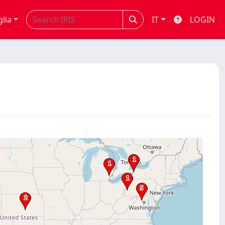
glia
IT
LOGIN