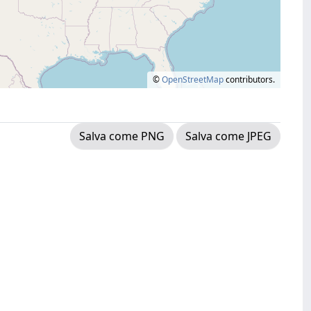
©
OpenStreetMap
contributors.
Salva come PNG
Salva come JPEG