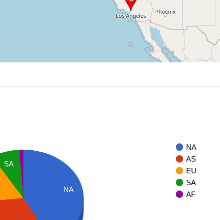
NA
AS
SA
EU
SA
NA
AF