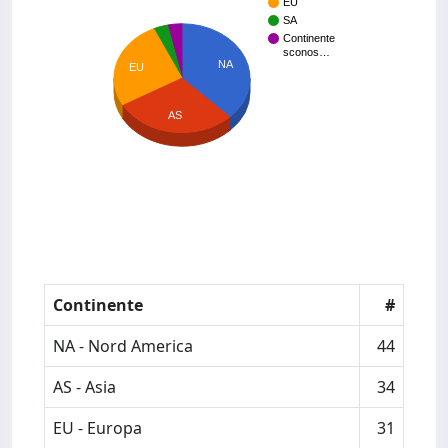
EU
SA
Continente
sconos…
NA
EU
AS
Continente
#
NA - Nord America
44
AS - Asia
34
EU - Europa
31