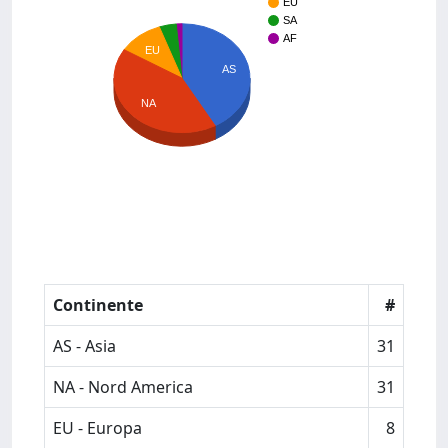
EU
SA
AF
EU
AS
NA
Continente
#
AS - Asia
31
NA - Nord America
31
EU - Europa
8