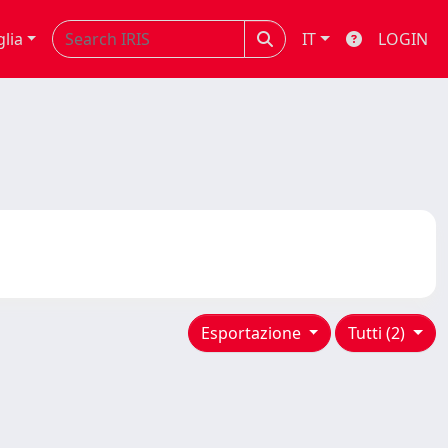
glia
IT
LOGIN
Esportazione
Tutti (2)