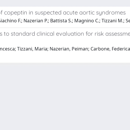
of copeptin in suspected acute aortic syndromes
iachino F.; Nazerian P.; Battista S.; Magnino C.; Tizzani M.; S
 to standard clinical evaluation for risk assessme
rancesca; Tizzani, Maria; Nazerian, Peiman; Carbone, Federic