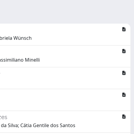
abriela Wünsch
similiano Minelli
O
zes
da Silva; Cátia Gentile dos Santos