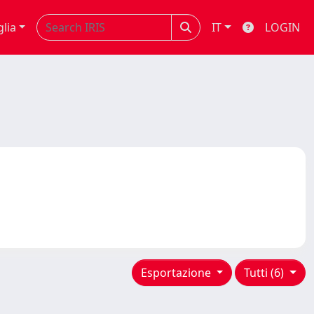
glia
IT
LOGIN
Esportazione
Tutti (6)