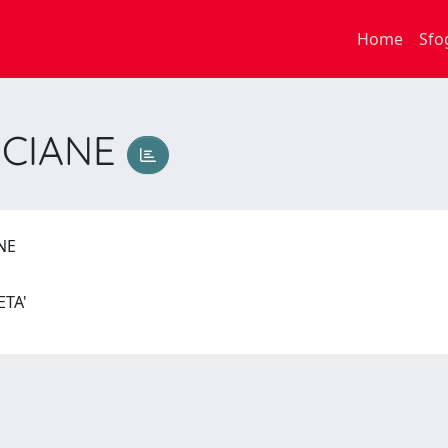
Home
Sfo
UCIANE
ANE
IETA'