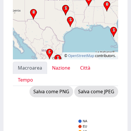
©
OpenStreetMap
contributors.
Macroarea
Nazione
Città
Tempo
Salva come PNG
Salva come JPEG
NA
EU