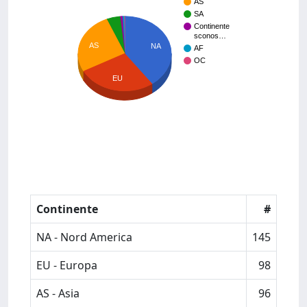
AS
SA
Continente
sconos…
AS
NA
AF
OC
EU
Continente
#
NA - Nord America
145
EU - Europa
98
AS - Asia
96