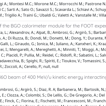
i A.; Montesi M.C.; Morone M.C.; Morrocchi M.; Pastrone N.; Pev
i C.; Sarti A.; Sato O.; Savazzi S.; Scavarda L.; Schiavi A.; Schuy 
 Trigilio A.; Traini G.; Ubaldi G.; Valetti A.; Vanstalle M.; Vil
 the BGO calorimeter module for the FOOT expe
 L.; Alexandrov, A.; Alpat, B.; Ambrosi, G.; Argirò, S.; Barbane
 A.; Di Ruzza, B.; Dondi, M.; Donetti, M.; Dong, Y.; Durante, M.; 
Galli, L.; Giraudo, G.; Ionica, M.; Iuliano, A.; Kanxheri, K.; Kra
i, I.; Mengarelli, A.; Mereghetti, A.; Minniti, T.; Moggi, A.; 
 Placidi, P.; Pullia, M.; Reidel, C.; Ridolfi, R.; Sabatini, L.; Salvi
Spadavecchia, B.; Spighi, R.; Spiriti, E.; Tioukov, V.; Tomassini, S
.; Zoccoli, A.; Cerello, P.; null, null
16O beam of 400 MeV/u kinetic energy interacting
mbrosi, G.; Argirò, S.; Diaz, R. A; Barbanera, M.; Bartosik, N.; 
i, E.; Clozza, A.; Colombi, S.; De Lellis, G.; De Gregorio, A.; D
; Finck, C.; Fiorina, E.; Fischetti, M.; Francesconi, M.; Franchin