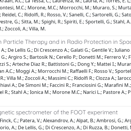
; Kraan, A.C.; La Tessa, C.; Laurenza, M.; Lauria, A.; Torres, E. 
Montesi, M.C.; Morone, M.C.; Morrocchi, M.; Muraro, S.; Murtas,
; Reidel, C.; Ridolfi, R.; Rosso, V.; Sanelli, C.; Sartorelli, G.; Sat
lvestre, G.; Sitta, M.; Spighi, R.; Spiriti, E.; Sportelli, G.; Stahl
.; Zoccoli, A.; Villa, M.
n Particle Therapy and in Radio Protection in Sp
.; De Lellis G.; Di Crescenzo A.; Galati G.; Gentile V.; Iuliano
tre G.; Argiro S.; Bartosik N.; Cerello P.; Donetti M.; Ferrero V.
zzi S.; Arteche Diaz R.; Battistoni G.; Dong Y.; Mattei I.; Murar
n A.C.; Moggi A.; Morrocchi M.; Raffaelli F.; Rosso V.; Sportelli
.; Villa M.; Zoccoli A.; Massimi C.; Ridolfi R.; Clozza A.; Iarocc
chiavi A.; De Simoni M.; Faccini R.; Franciosini G.; Marafini M.;
el R.; Stahl A.; Ionica M.; Morone M.C.; Narici L.; Pastore A.
gnetic spectrometer of the FOOT experiment
 Finck, C.; Patera, V.; Alexandrov, A.; Alpat, B.; Ambrosi, G.; A
orio, A.; De Lellis, G.; Di Crescenzo, A.; Di Ruzza, B.; Donetti, M