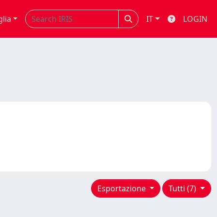
glia
IT
LOGIN
Esportazione
Tutti (7)