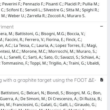
erini F.; Pennazio F.; Pisanti C.; Placidi P.; Pullia M.;
C.; Scifoni E.; Servoli L.; Silvestre G.; Sitta M.; Spighi R.;
la M.; Weber U.; Zarrella R.; Zoccoli A.; Muraro S.
riment
ra, M.; Battistoni, G.; Bisogni, M.G.; Boccia, V.;
Faccini, R.; Ferrero, V.; Fiorina, E.; Finck, C.;
an, A.C.; La Tessa, C.; Lauria, A.; Lopez Torres, E.; Magi,
Montesi, M.C.; Morone, M.C.; Morrocchi, M.; Muraro, S.;
, L.; Sanelli, C.; Sarti, A.; Sato, O.; Savazzi, S.; Schiavi, A.;
.; Tommasino, F.; Toppi, M.; Trigilio, A.; Traini, G.; Ubaldi,
 with a graphite target using the FOOT ΔE-
Battistoni, G.; Belcari, N.; Biondi, S.; Bisogni, M. G.; Bon,
el Guerra, A.; De Simoni, M.; Di Crescenzo, A.; Di Ruzza, B.;
i, M.; Franciosini, G.; Galati, G.; Galli, L.; Giraudo, G.;