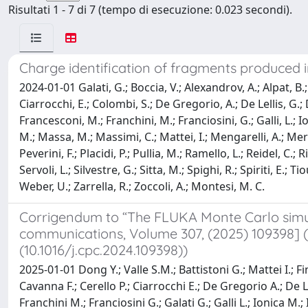
Risultati 1 - 7 di 7 (tempo di esecuzione: 0.023 secondi).
Charge identification of fragments produced
2024-01-01 Galati, G.; Boccia, V.; Alexandrov, A.; Alpat, B.;
Ciarrocchi, E.; Colombi, S.; De Gregorio, A.; De Lellis, G.; 
Francesconi, M.; Franchini, M.; Franciosini, G.; Galli, L.; I
M.; Massa, M.; Massimi, C.; Mattei, I.; Mengarelli, A.; Mer
Peverini, F.; Placidi, P.; Pullia, M.; Ramello, L.; Reidel, C.; Ri
Servoli, L.; Silvestre, G.; Sitta, M.; Spighi, R.; Spiriti, E.; 
Weber, U.; Zarrella, R.; Zoccoli, A.; Montesi, M. C.
Corrigendum to “The FLUKA Monte Carlo simu
communications, Volume 307, (2025) 109398] 
(10.1016/j.cpc.2024.109398))
2025-01-01 Dong Y.; Valle S.M.; Battistoni G.; Mattei I.; F
Cavanna F.; Cerello P.; Ciarrocchi E.; De Gregorio A.; De L
Franchini M.; Franciosini G.; Galati G.; Galli L.; Ionica M.