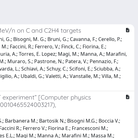
 MeV/n on C and C2H4 targets
, G.; Bisogni, M. G.; Bruni, G.; Cavanna, F.; Cerello, P.;
; Faccini, R.; Ferrero, V.; Finck, C.; Fiorina, E.;
 Lauria, A.; Torres, E. Lopez; Magi, M.; Manna, A.; Marafini,
M.; Muraro, S.; Pastrone, N.; Patera, V.; Pennazio, F.;
cavarda, L.; Schiavi, A.; Schuy, C.; Scifoni, E.; Sciubba, A.;
gilio, A.; Ubaldi, G.; Valetti, A.; Vanstalle, M.; Villa, M.;
T experiment” [Computer physics
S0010465524003217),
 S.; Barbanera M.; Bartosik N.; Bisogni M.G.; Boccia V.;
accini R.; Ferrero V.; Fiorina E.; Francesconi M.;
orres E.L.; Magi M.; Manna A.; Marafini M.; Massa M.;