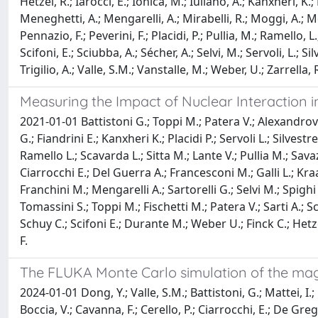
Hetzel, R.; Iarocci, E.; Ionica, M.; Iuliano, A.; Kanxheri, K.
Meneghetti, A.; Mengarelli, A.; Mirabelli, R.; Moggi, A.; 
Pennazio, F.; Peverini, F.; Placidi, P.; Pullia, M.; Ramello, L.
Scifoni, E.; Sciubba, A.; Sécher, A.; Selvi, M.; Servoli, L.; Si
Trigilio, A.; Valle, S.M.; Vanstalle, M.; Weber, U.; Zarrella, R
Measuring the Impact of Nuclear Interaction i
2021-01-01 Battistoni G.; Toppi M.; Patera V.; Alexandrov A
G.; Fiandrini E.; Kanxheri K.; Placidi P.; Servoli L.; Silves
Ramello L.; Scavarda L.; Sitta M.; Lante V.; Pullia M.; Sava
Ciarrocchi E.; Del Guerra A.; Francesconi M.; Galli L.; Kraa
Franchini M.; Mengarelli A.; Sartorelli G.; Selvi M.; Spighi R
Tomassini S.; Toppi M.; Fischetti M.; Patera V.; Sarti A.; S
Schuy C.; Scifoni E.; Durante M.; Weber U.; Finck C.; Hetz
F.
The FLUKA Monte Carlo simulation of the ma
2024-01-01 Dong, Y.; Valle, S.M.; Battistoni, G.; Mattei, I.;
Boccia, V.; Cavanna, F.; Cerello, P.; Ciarrocchi, E.; De Greg