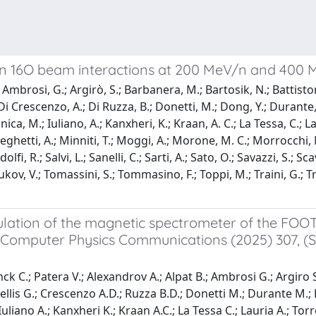
 in 16O beam interactions at 200 MeV/n and 400
 Ambrosi, G.; Argirò, S.; Barbanera, M.; Bartosik, N.; Battistoni
Di Crescenzo, A.; Di Ruzza, B.; Donetti, M.; Dong, Y.; Durante, M.
onica, M.; Iuliano, A.; Kanxheri, K.; Kraan, A. C.; La Tessa, C.;
eghetti, A.; Minniti, T.; Moggi, A.; Morone, M. C.; Morrocchi, 
dolfi, R.; Salvi, L.; Sanelli, C.; Sarti, A.; Sato, O.; Savazzi, S.; S
Tioukov, V.; Tomassini, S.; Tommasino, F.; Toppi, M.; Traini, G.; Tri
lation of the magnetic spectrometer of the FOO
(Computer Physics Communications (2025) 307, (
inck C.; Patera V.; Alexandrov A.; Alpat B.; Ambrosi G.; Argiro
ellis G.; Crescenzo A.D.; Ruzza B.D.; Donetti M.; Durante M.; F
; Iuliano A.; Kanxheri K.; Kraan A.C.; La Tessa C.; Lauria A.; T