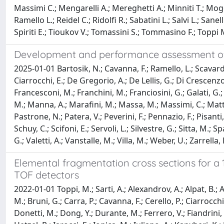
Massimi C.; Mengarelli A.; Mereghetti A.; Minniti T.; Mogg
Ramello L.; Reidel C.; Ridolfi R.; Sabatini L.; Salvi L.; Sanell
Spiriti E.; Tioukov V.; Tomassini S.; Tommasino F.; Toppi M.;
Development and performance assessment of
2025-01-01 Bartosik, N.; Cavanna, F.; Ramello, L.; Scavarda,
Ciarrocchi, E.; De Gregorio, A.; De Lellis, G.; Di Crescenzo,
Francesconi, M.; Franchini, M.; Franciosini, G.; Galati, G.; 
M.; Manna, A.; Marafini, M.; Massa, M.; Massimi, C.; Matte
Pastrone, N.; Patera, V.; Peverini, F.; Pennazio, F.; Pisanti, C.;
Schuy, C.; Scifoni, E.; Servoli, L.; Silvestre, G.; Sitta, M.; 
G.; Valetti, A.; Vanstalle, M.; Villa, M.; Weber, U.; Zarrella, R
Elemental fragmentation cross sections for a 
TOF detectors
2022-01-01 Toppi, M.; Sarti, A.; Alexandrov, A.; Alpat, B.; A
M.; Bruni, G.; Carra, P.; Cavanna, F.; Cerello, P.; Ciarrocch
Donetti, M.; Dong, Y.; Durante, M.; Ferrero, V.; Fiandrini, E.