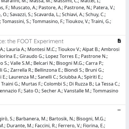
L; Marafini, M.; Massa, M.; Massimi, C.; Mattei, I.;
 F.; Muscato, A.; Pastore, A.; Pastrone, N.; Patera, V.;
o, O.; Savazzi, S.; Scavarda, L.; Schiavi, A.; Schuy, C.;
, A.; Tomassini, S.; Tommasino, F.; Tioukov, V.; Traini, G.;
ace: the FOOT Experiment
 A.; Lauria A.; Montesi M.C.; Tioukov V.; Alpat B.; Ambrosi
; Fiorina E.; Giraudo G.; Lopez Torres E.; Pastrone N.;
o S.; Valle S.M.; Belcari N.; Bisogni M.G.; Carra P.;
 G.; Zarrella R.; Bellinzona E.; Biondi S.; Bruni G.;
i E.; Laurenza M.; Sanelli C.; Sciubba A.; Spiriti E.;
 Traini G.; Murtas F.; Colombi S.; Di Ruzza B.; La Tessa C.;
; Pennazio F.; Sato O.; Secher A.; Vanstalle M.; Tommasino
rgirò, S.; Barbanera, M.; Bartosik, N.; Bisogni, M.G.;
.; Durante, M.; Faccini, R.; Ferrero, V.; Fiorina, E.;