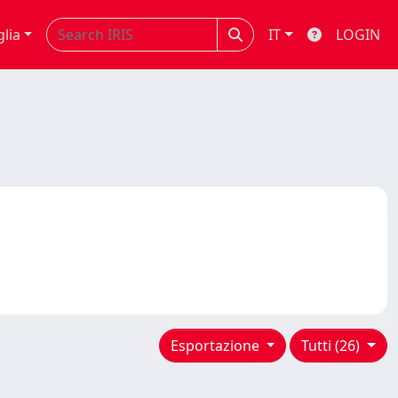
glia
IT
LOGIN
Esportazione
Tutti (26)