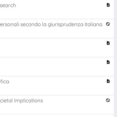
esearch
 personali secondo la giurisprudenza italiana
ifica
ietal Implications