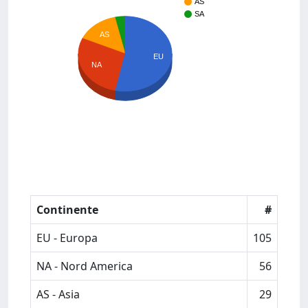
AS
SA
AS
EU
NA
Continente
#
EU - Europa
105
NA - Nord America
56
AS - Asia
29