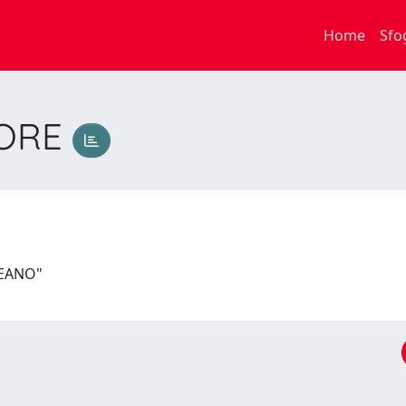
Home
Sfo
TORE
PEANO"