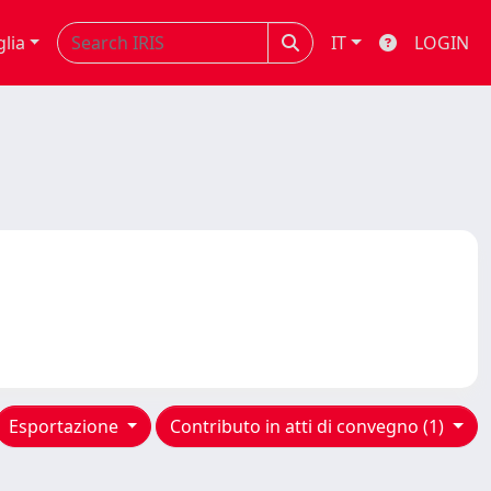
glia
IT
LOGIN
Esportazione
Contributo in atti di convegno (1)