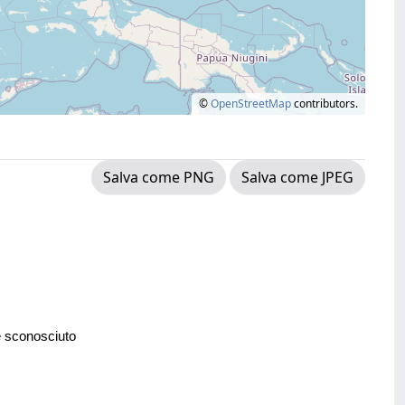
©
OpenStreetMap
contributors.
Salva come PNG
Salva come JPEG
e sconosciuto