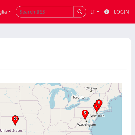
glia
IT
LOGIN