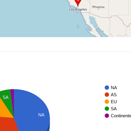
NA
AS
SA
EU
SA
NA
Continent