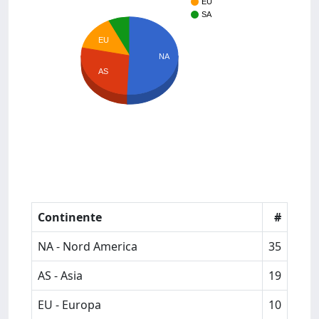
EU
SA
EU
NA
AS
Continente
#
NA - Nord America
35
AS - Asia
19
EU - Europa
10