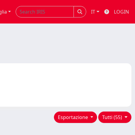
glia
IT
LOGIN
Esportazione
Tutti (55)