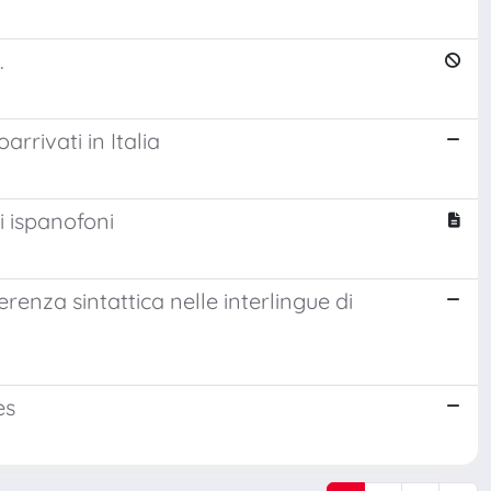
.
rrivati in Italia
li ispanofoni
renza sintattica nelle interlingue di
es