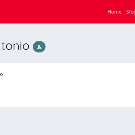
Home
Sfo
ntonio
nio