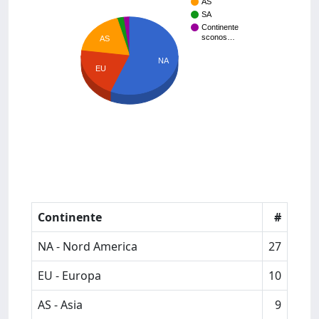
AS
SA
Continente
sconos…
AS
NA
EU
Continente
#
NA - Nord America
27
EU - Europa
10
AS - Asia
9