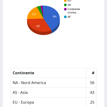
EU
SA
Continente
sconos…
EU
NA
AF
AS
Continente
#
NA - Nord America
56
AS - Asia
43
EU - Europa
25