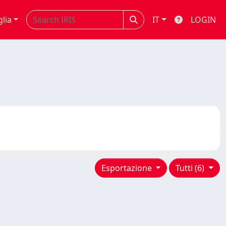
glia
IT
LOGIN
Esportazione
Tutti (6)