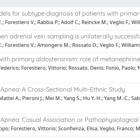
els for subtype diagnosis of patients with prima
E.; Forestiero V.; Rabbia P.; Adolf C.; Reincke M.; Veglio F.; W
n adrenal vein sampling is unilaterally successf
 E.; Forestiero V.; Amongero M.; Rossato D.; Veglio F.; Willia
s with primary aldosteronism: role of metanephrin
Federico; Forestiero, Vittorio; Rossato, Denis; Fonio, Paolo;
Apnea: A Cross-Sectional Multi-Ethnic Study
ttei A.; Pieroni J.; Mei M.; Yang S.; Hu Y.-H.; Yang M.-C.; Sabba
Apnea: Casual Association or Pathophysiological
copo; Forestiero, Vittorio; Sconfienza, Elisa; Veglio, Franco; 