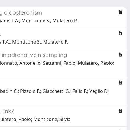
ry aldosteronism
illiams T.A.; Monticone S.; Mulatero P.
ul
ms T.A.; Monticone S.; Mulatero P.
e in adrenal vein sampling
 Nonnato, Antonello; Settanni, Fabio; Mulatero, Paolo;
din C.; Pizzolo F.; Giacchetti G.; Fallo F.; Veglio F.;
 Link?
Mulatero, Paolo; Monticone, Silvia