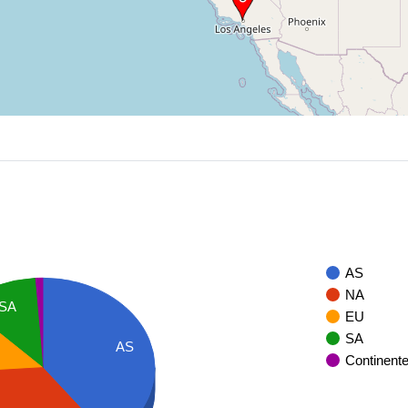
AS
NA
SA
EU
SA
AS
Continent