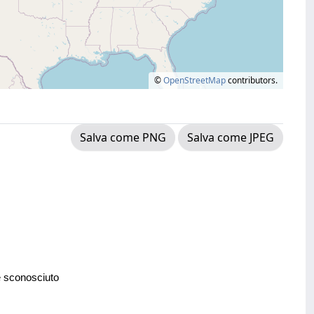
©
OpenStreetMap
contributors.
Salva come PNG
Salva come JPEG
e sconosciuto