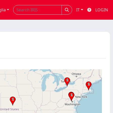
glia
IT
LOGIN