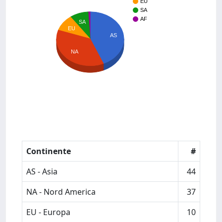
EU
SA
AF
SA
EU
AS
NA
Continente
#
AS - Asia
44
NA - Nord America
37
EU - Europa
10