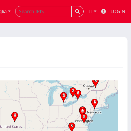
glia
IT
LOGIN