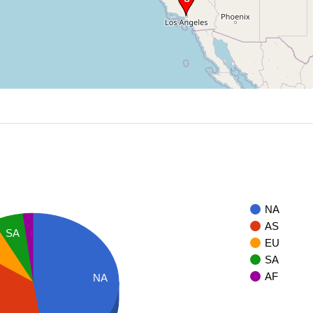
NA
AS
SA
EU
SA
AF
NA