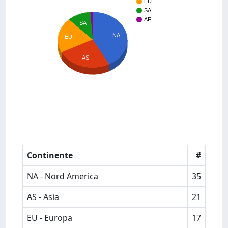
EU
SA
AF
SA
NA
EU
AS
Continente
#
NA - Nord America
35
AS - Asia
21
EU - Europa
17