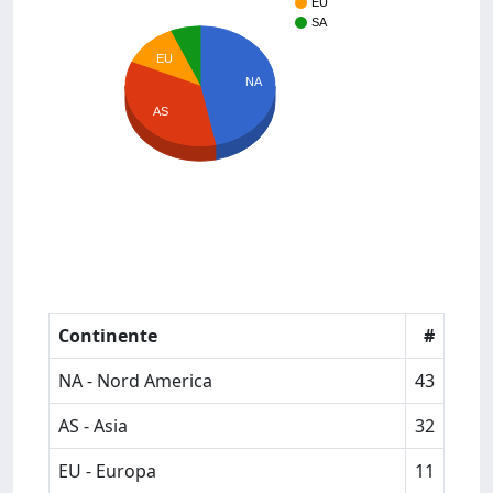
EU
SA
EU
NA
AS
Continente
#
NA - Nord America
43
AS - Asia
32
EU - Europa
11