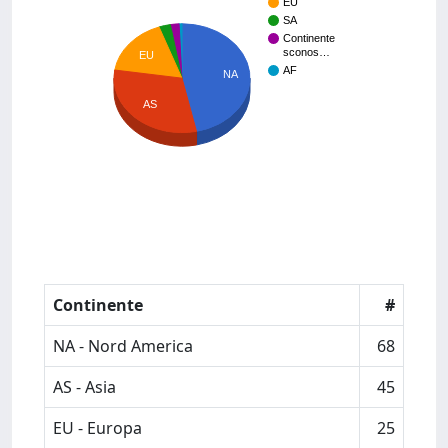
EU
SA
Continente
sconos…
EU
AF
NA
AS
Continente
#
NA - Nord America
68
AS - Asia
45
EU - Europa
25