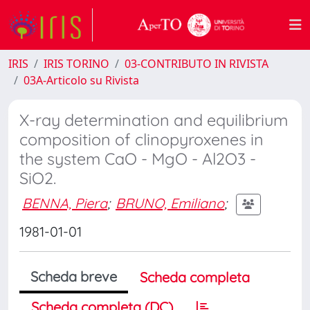
IRIS
IRIS TORINO
03-CONTRIBUTO IN RIVISTA
03A-Articolo su Rivista
X-ray determination and equilibrium
composition of clinopyroxenes in
the system CaO - MgO - Al2O3 -
SiO2.
BENNA, Piera
;
BRUNO, Emiliano
;
1981-01-01
Scheda breve
Scheda completa
Scheda completa (DC)