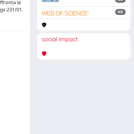
ffronta le
.Lgs 231/01.
ND
social impact