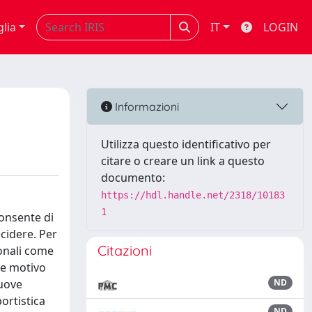
glia
IT
LOGIN
Informazioni
Utilizza questo identificativo per
citare o creare un link a questo
documento:
https://hdl.handle.net/2318/10183
1
consente di
ecidere. Per
Citazioni
ionali come
le motivo
nuove
ND
ortistica
ND