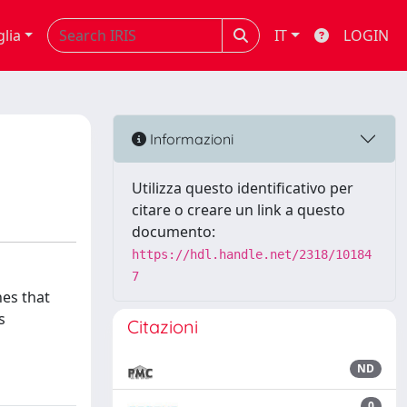
glia
IT
LOGIN
Informazioni
Utilizza questo identificativo per
citare o creare un link a questo
documento:
https://hdl.handle.net/2318/10184
7
nes that
s
Citazioni
ND
0