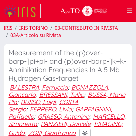
IRIS
IRIS TORINO
03-CONTRIBUTO IN RIVISTA
03A-Articolo su Rivista
Measurement of the (p)over-
barp-]pi+pi- and (p)over-barp-]k+k-
Annihilation Frequencies In A 5 Mb
Hydrogen Gas-target
BALESTRA, Ferruccio
;
BONAZZOLA,
Giancarlo
;
BRESSANI, Tullio
;
BUSSA, Maria
Pia
;
BUSSO, Luigi
;
COSTA,
Sergio
;
FERRERO, Livio
;
GARFAGNINI,
Raffaello
;
GRASSO, Antonino
;
MARCELLO,
Simonetta
;
PANZIERI, Daniele
;
PIRAGINO,
Guido
;
ZOSI, Gianfranco