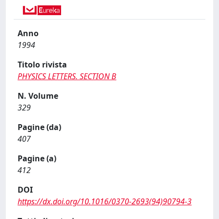
Anno
1994
Titolo rivista
PHYSICS LETTERS. SECTION B
N. Volume
329
Pagine (da)
407
Pagine (a)
412
DOI
https://dx.doi.org/10.1016/0370-2693(94)90794-3