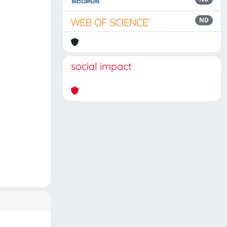
ND
social impact