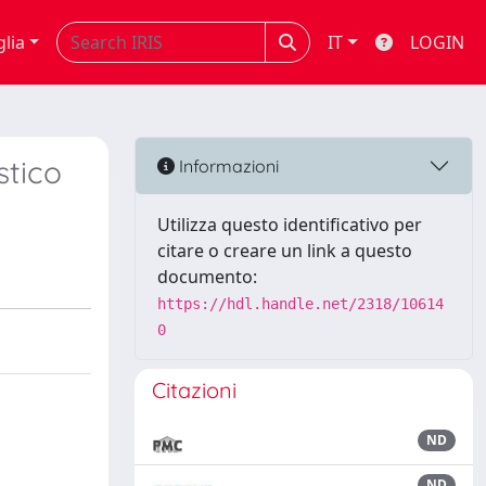
glia
IT
LOGIN
stico
Informazioni
Utilizza questo identificativo per
citare o creare un link a questo
documento:
https://hdl.handle.net/2318/10614
0
Citazioni
ND
ND