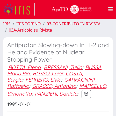
IRIS
IRIS TORINO
03-CONTRIBUTO IN RIVISTA
03A-Articolo su Rivista
Antiproton Slowing-down In H-2 and
He and Evidence of Nuclear
Stopping Power
BOTTA, Elena
;
BRESSANI, Tullio
;
BUSSA,
Maria Pia
;
BUSSO, Luigi
;
COSTA,
Sergio
;
FERRERO, Livio
;
GARFAGNINI,
Raffaello
;
GRASSO, Antonino
;
MARCELLO,
Simonetta
;
PANZIERI, Daniele
;
1995-01-01