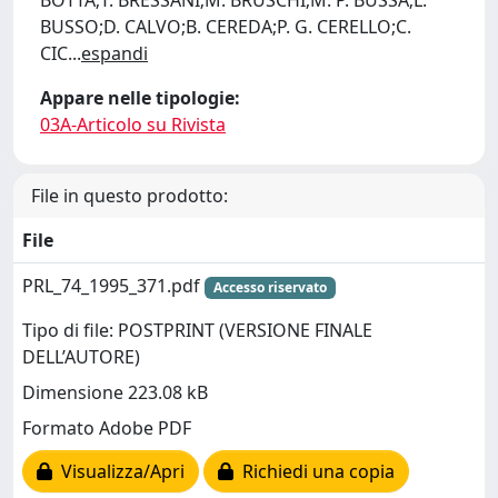
BOTTA;T. BRESSANI;M. BRUSCHI;M. P. BUSSA;L.
BUSSO;D. CALVO;B. CEREDA;P. G. CERELLO;C.
CIC
...
espandi
Appare nelle tipologie:
03A-Articolo su Rivista
File in questo prodotto:
File
PRL_74_1995_371.pdf
Accesso riservato
Tipo di file: POSTPRINT (VERSIONE FINALE
DELL’AUTORE)
Dimensione 223.08 kB
Formato Adobe PDF
Visualizza/Apri
Richiedi una copia