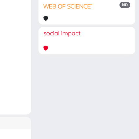
ND
social impact