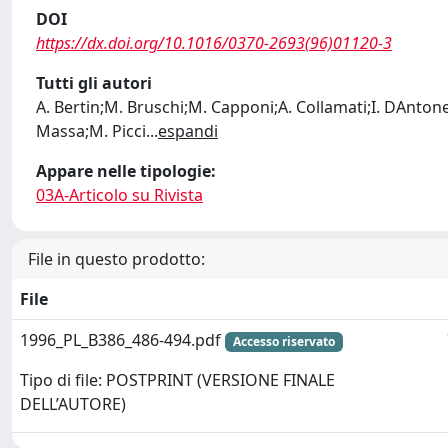
DOI
https://dx.doi.org/10.1016/0370-2693(96)01120-3
Tutti gli autori
A. Bertin;M. Bruschi;M. Capponi;A. Collamati;I. DAntone
Massa;M. Picci
...
espandi
Appare nelle tipologie:
03A-Articolo su Rivista
File in questo prodotto:
File
1996_PL_B386_486-494.pdf
Accesso riservato
Tipo di file: POSTPRINT (VERSIONE FINALE
DELL’AUTORE)