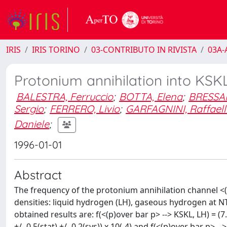
IRIS
IRIS TORINO
03-CONTRIBUTO IN RIVISTA
03A-A
Protonium annihilation into KSKL 
BALESTRA, Ferruccio
;
BOTTA, Elena
;
BRESSANI
Sergio
;
FERRERO, Livio
;
GARFAGNINI, Raffaell
Daniele
;
1996-01-01
Abstract
The frequency of the protonium annihilation channel <(
densities: liquid hydrogen (LH), gaseous hydrogen at 
obtained results are: f(<(p)over bar p> --> KSKL, LH) = (7.8
+/- 0.5(stat) +/- 0.2(sys)) x 10(-4) and f(<(p)over bar p> --