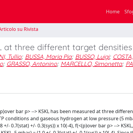
Home
Sfo
rticolo su Rivista
at three different target densities
, Tullio
;
BUSSA, Maria Pia
;
BUSSO, Luigi
;
COSTA,
o
;
GRASSO, Antonino
;
MARCELLO, Simonetta
;
PA
p)over bar p> --> KSKL has been measured at three differen
NTP conditions and gaseous hydrogen at low pressure (5 mb
 +/- 0.7(stat) +/- 0.3(sys)) x 10(-4), f(<(p)over bar p> --> KSKL
> KSKL, 5 mbar) = (1.0 +/- 0.3(stat) +/- 0.1(sys)) x 10(-4). Since