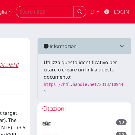
glia
IT
LOGIN
Informazioni
Utilizza questo identificativo per
NZIERI,
citare o creare un link a questo
documento:
https://hdl.handle.net/2318/10944
1
Citazioni
t target
ar). The
ND
, NTP) = (3.5
 the KSKL
ND