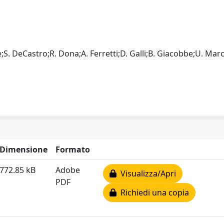
;S. DeCastro;R. Dona;A. Ferretti;D. Galli;B. Giacobbe;U. Marc
Dimensione
Formato
772.85 kB
Adobe
Visualizza/Apri
PDF
Richiedi una copia