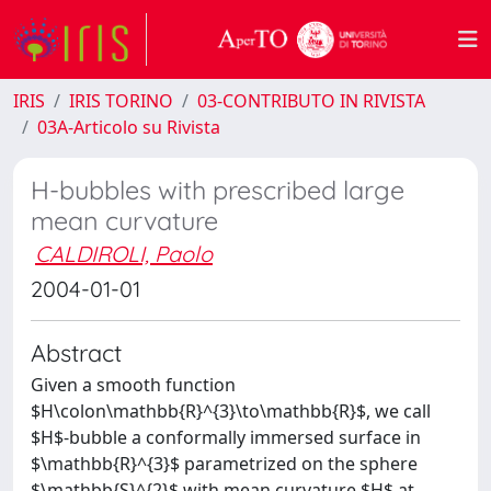
IRIS
IRIS TORINO
03-CONTRIBUTO IN RIVISTA
03A-Articolo su Rivista
H-bubbles with prescribed large
mean curvature
CALDIROLI, Paolo
2004-01-01
Abstract
Given a smooth function
$H\colon\mathbb{R}^{3}\to\mathbb{R}$, we call
$H$-bubble a conformally immersed surface in
$\mathbb{R}^{3}$ parametrized on the sphere
$\mathbb{S}^{2}$ with mean curvature $H$ at