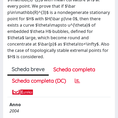
every point. We prove that if $\bar
p\in\mathbb{R}^{3}$ is a nondegenerate stationary
point for $H$ with $H(\bar p)\ne 0$, then there
exists a curve $\theta\mapsto u^{\theta}$ of
embedded $\theta H$-bubbles, defined for
$\theta$ large, which become round and
concentrate at $\bar{p}$ as $\theta\to+\infty$. Also
the case of topologically stable extremal points for
$H$ is considered.
Scheda breve
Scheda completa
Scheda completa (DC)
Anno
2004