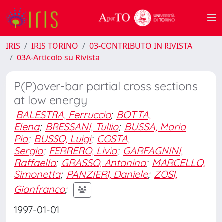
IRIS
IRIS TORINO
03-CONTRIBUTO IN RIVISTA
03A-Articolo su Rivista
P(P)over-bar partial cross sections
at low energy
BALESTRA, Ferruccio
;
BOTTA,
Elena
;
BRESSANI, Tullio
;
BUSSA, Maria
Pia
;
BUSSO, Luigi
;
COSTA,
Sergio
;
FERRERO, Livio
;
GARFAGNINI,
Raffaello
;
GRASSO, Antonino
;
MARCELLO,
Simonetta
;
PANZIERI, Daniele
;
ZOSI,
Gianfranco
;
1997-01-01