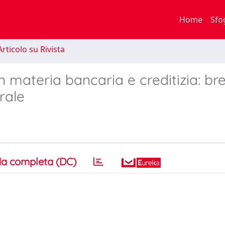
Home
Sfo
rticolo su Rivista
in materia bancaria e creditizia: bre
rale
a completa (DC)