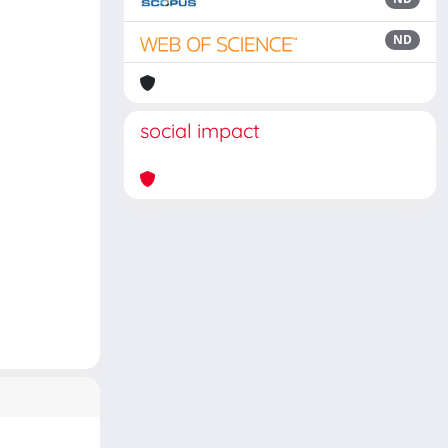
ND
social impact