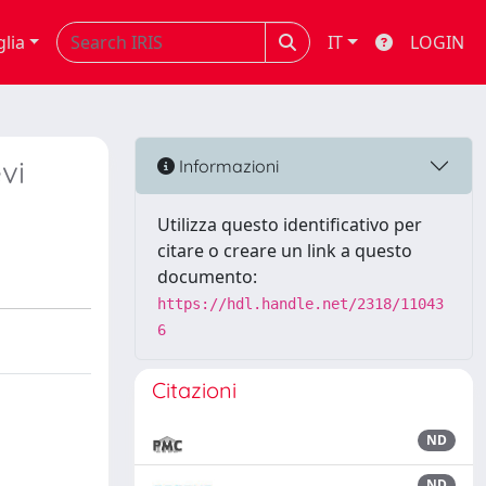
glia
IT
LOGIN
vi
Informazioni
Utilizza questo identificativo per
citare o creare un link a questo
documento:
https://hdl.handle.net/2318/11043
6
Citazioni
ND
ND