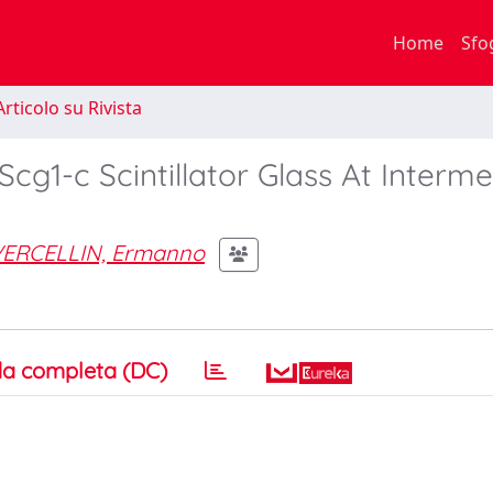
Home
Sfo
rticolo su Rivista
cg1-c Scintillator Glass At Interme
ERCELLIN, Ermanno
a completa (DC)