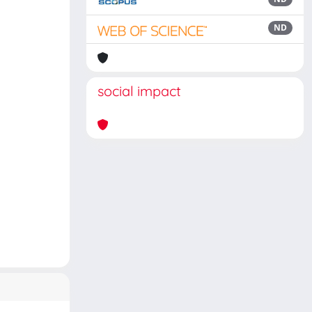
ND
social impact