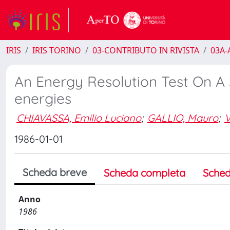
IRIS
IRIS TORINO
03-CONTRIBUTO IN RIVISTA
03A-A
An Energy Resolution Test On A S
energies
CHIAVASSA, Emilio Luciano
;
GALLIO, Mauro
;
V
1986-01-01
Scheda breve
Scheda completa
Sched
Anno
1986