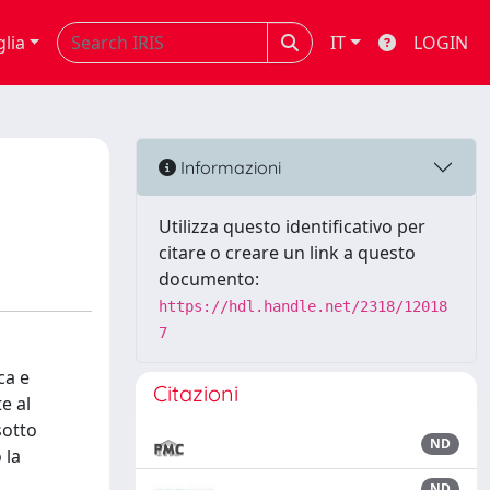
glia
IT
LOGIN
Informazioni
Utilizza questo identificativo per
citare o creare un link a questo
documento:
https://hdl.handle.net/2318/12018
7
ca e
Citazioni
e al
sotto
ND
 la
ND