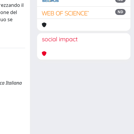
rezzando il
ione del
ND
duo se
social impact
ica Italiana