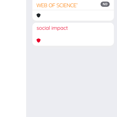
ND
social impact