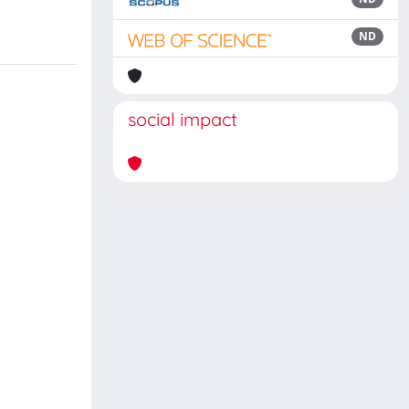
ND
social impact