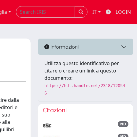
glia
IT
LOGIN
Informazioni
Utilizza questo identificativo per
citare o creare un link a questo
documento:
https://hdl.handle.net/2318/12054
6
ire dalla
ditori e
Citazioni
i suoi
 alla
ND
uilibri
ND