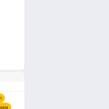
i
copia