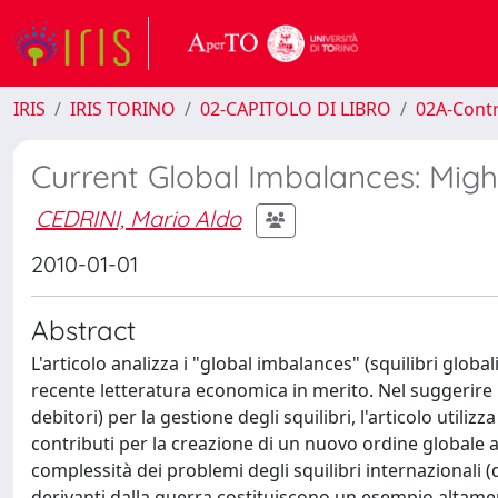
IRIS
IRIS TORINO
02-CAPITOLO DI LIBRO
02A-Contr
Current Global Imbalances: Mig
CEDRINI, Mario Aldo
2010-01-01
Abstract
L'articolo analizza i "global imbalances" (squilibri globa
recente letteratura economica in merito. Nel suggerire l
debitori) per la gestione degli squilibri, l'articolo util
contributi per la creazione di un nuovo ordine globale 
complessità dei problemi degli squilibri internazionali (d
derivanti dalla guerra costituiscono un esempio altament