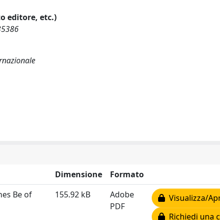
o editore, etc.)
35386
ernazionale
Dimensione
Formato
nes Be of
155.92 kB
Adobe
Visualizza/Apr
PDF
Richiedi una 