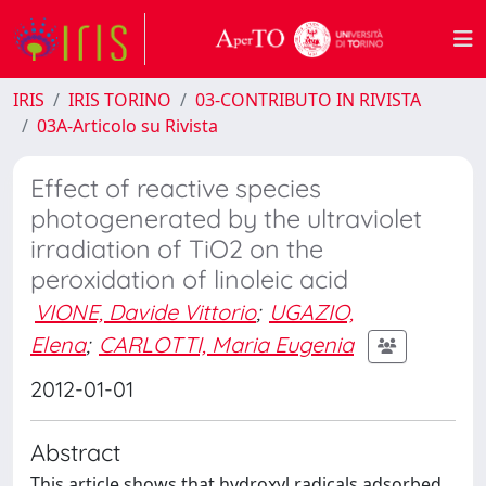
IRIS
IRIS TORINO
03-CONTRIBUTO IN RIVISTA
03A-Articolo su Rivista
Effect of reactive species
photogenerated by the ultraviolet
irradiation of TiO2 on the
peroxidation of linoleic acid
VIONE, Davide Vittorio
;
UGAZIO,
Elena
;
CARLOTTI, Maria Eugenia
2012-01-01
Abstract
This article shows that hydroxyl radicals adsorbed