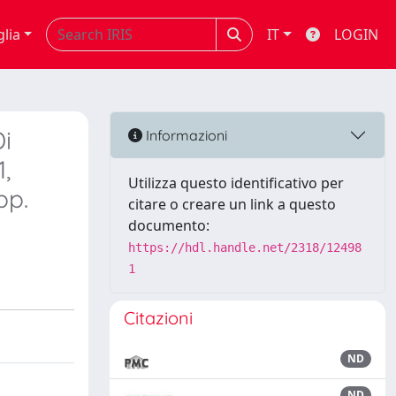
glia
IT
LOGIN
Di
Informazioni
,
Utilizza questo identificativo per
pp.
citare o creare un link a questo
documento:
https://hdl.handle.net/2318/12498
1
Citazioni
ND
ND