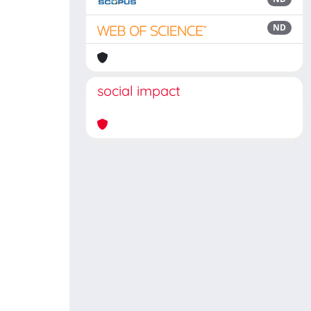
ND
social impact