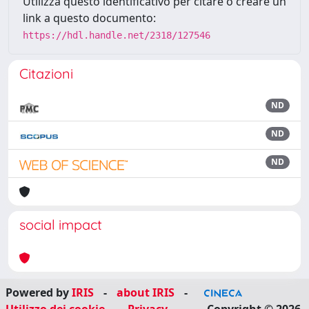
Utilizza questo identificativo per citare o creare un
link a questo documento:
https://hdl.handle.net/2318/127546
Citazioni
ND
ND
ND
social impact
Powered by
IRIS
-
about IRIS
-