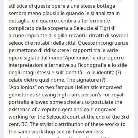
stilistica di queste opere a una stessa bottega
sembra meno plausibile quando le si analizza in
dettaglio, e il quadro sembra ulteriormente
complicato dalla scoperta a Seleucia al Tigri di
alcune impronte di sigillo recanti i ritratti di sovrani
seleucidi e notabili della città. Queste incongruenze
permettono di ridiscutere i rapporti tra le varie
opere siglate dal nome “Apollonios” e di proporre
interpretazioni alternative sull’iconografia e lo stile
degli intagli stessi e sull’identità – o le identità (?) –
celate dietro quel nome. The signature (?)
“Apollonios” on two famous Hellenistic engraved
gemstones showing high-rank person’s –or royal–
portraits allowed some scholars to postulate the
existence of a reputed gem and coin engraver
working for the Seleucid court at the end of the 3rd
cent. BC. The stylistic attribution of these works to
the same workshop seems however less