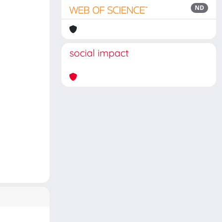
ND
social impact